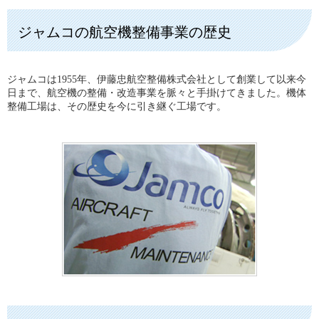
資格を取得いたしております。認定事業場と
品質の向上とともに、
しての誇りを持って、当社の技術者、有資格
製品が高度化している
者が飛行安全と品質保証をお客さまにお届け
近年の航空機業界にお
ジャムコの航空機整備事業の歴史
します。
いて、他サプライヤー
との技術連携は、必須
となってきています。
ジャムコは1955年、伊藤忠航空整備株式会社として創業して以来今
詳細はこちら
私たちジャムコは、技術者集団としての熱い
日まで、航空機の整備・改造事業を脈々と手掛けてきました。機体
思いを安全と信頼に変え、多くのサプライヤ
整備工場は、その歴史を今に引き継ぐ工場です。
ーとともに明日の翼を支えます。
詳細はこちら