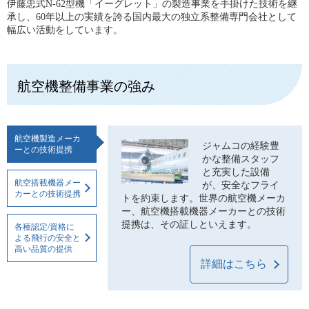
伊藤忠式N-62型機「イーグレット」の製造事業を手掛けた技術を継
承し、60年以上の実績を誇る国内最大の独立系整備専門会社として
幅広い活動をしています。
航空機整備事業の強み
航空機製造メーカ
ジャムコの経験豊
ーとの技術提携
かな整備スタッフ
と充実した設備
航空搭載機器メー
が、安全なフライ
カーとの技術提携
トを約束します。世界の航空機メーカ
ー、航空機搭載機器メーカーとの技術
提携は、その証しといえます。
各種認定/資格に
よる飛行の安全と
高い品質の提供
詳細はこちら
ジャムコでは、航空機整備に関する、様々な
技術開発が進み、年々