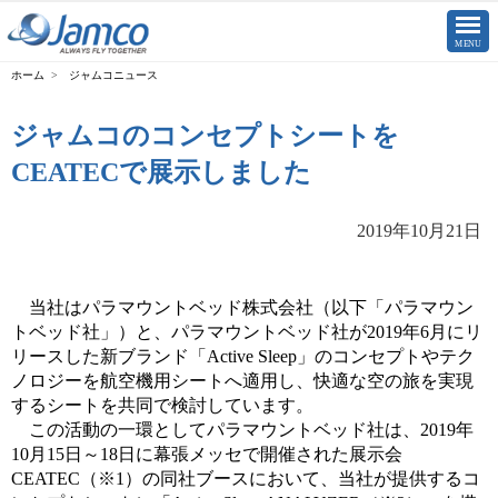
CLOSE
MENU
ジャムコニュース
ジャムコのコンセプトシートを
CEATECで展示しました
2019年10月21日
当社はパラマウントベッド株式会社（以下「パラマウン
トベッド社」）と、パラマウントベッド社が2019
年
6
月にリ
リースした新ブランド「
Active Sleep
」のコンセプトやテク
ノロジーを航空機用シートへ適用し、快適な空の旅を実現
するシートを共同で検討しています。
この活動の一環としてパラマウントベッド社は、2019
年
10
月
15
日～
18
日に幕張メッセで開催された展示会
CEATEC
（※
1
）の同社ブースにおいて、当社が提供するコ