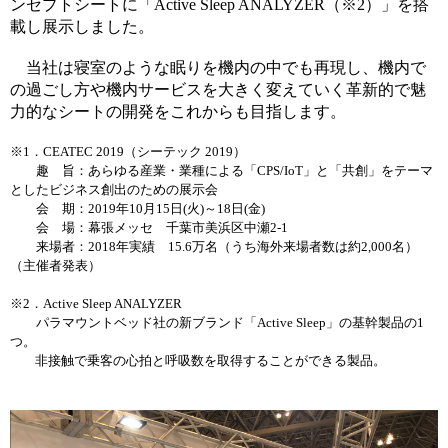
ンセプトシートに「
Active Sleep ANALYZER
（※
2
）」を搭
載し展示しました。
当社は寝室のような眠りを機内の中でも再現し、機内で
の過ごし方や機内サービスを大きく変えていく革新的で魅
力的なシートの開発をこれからも目指します。
※1．CEATEC 2019
（シーテック 2019）
趣 旨：あらゆる産業・業種による「CPS/IoT」と「共創」をテーマ
としたビジネス創出のための展示会
会 期：2019年10
月
15
日
(
火
)
～
18
日
(金)
会 場：幕張メッセ 千葉市美浜区中瀬2-1
来場者：2018年実績 15.6
万名（うち海外来場者数は約2,000名）
（主催者発表）
※2．Active Sleep ANALYZER
パラマウントベッド社の新ブランド「Active Sleep」の基幹製品の
1
つ。
非接触で乗客の心拍と呼吸数を取得することができる製品。