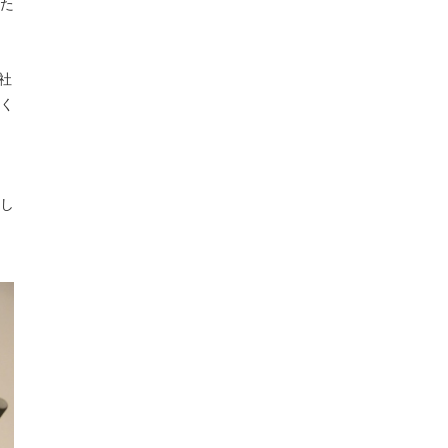
れた
両社
く
し