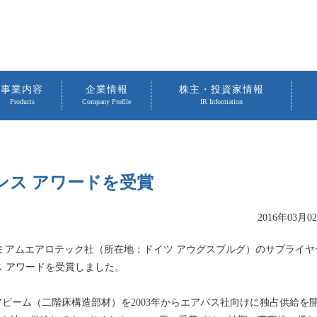
事業内容
企業情報
株主・投資家情報
Products
Company Profile
IR Information
ンス アワードを受賞
2016年03月0
レミアムエアロテック社（所在地：ドイツ アウグスブルグ）のサプライヤ
ス アワードを受賞しました。
ビーム（二階床構造部材）を2003年からエアバス社向けに独占供給を