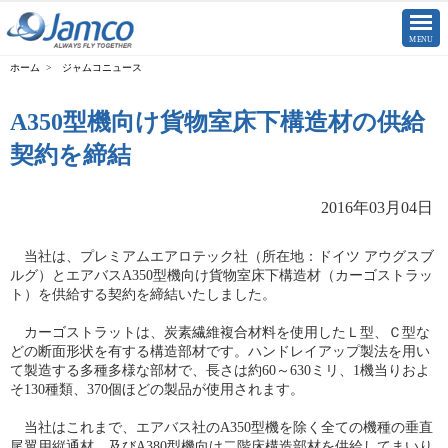
CLOSE
MENU
ジャムコニュース
A350型機向け貨物室床下構造材の供給
契約を締結
2016年03月04日
当社は、プレミアムエアロテック社（所在地：ドイツ アウグスブ
ルグ）とエアバスA350型機向け貨物室床下構造材（カーゴストラッ
ト）を供給する契約を締結いたしました。
カーゴストラットは、炭素繊維複合材料を使用したＬ型、Ｃ型な
どの断面形状を有する構造部材です。ハンドレイアップ製法を用い
て製造する多種多様な部材で、長さは約60～630ミリ、1機当りおよ
そ130種類、370個ほどの製品が使用されます。
当社はこれまで、エアバス社のA350型機を除く全ての機種の垂直
尾翼用縦通材、及びA380型機向け二階床構造部材を供給してまいり