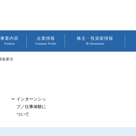
事業内容
企業情報
株主・投資家情報
Products
Company Profile
IR Information
募集要項
インターンシッ
プ／仕事体験に
ついて