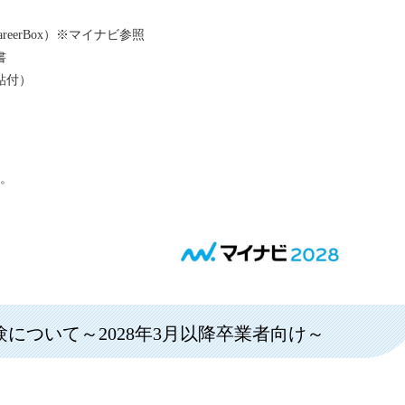
eerBox）※マイナビ参照
書
貼付）
。
について～2028年3月以降卒業者向け～