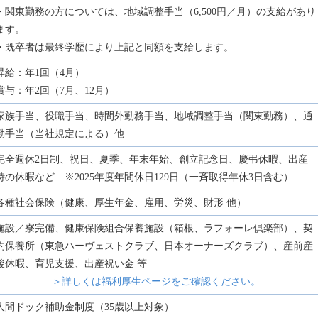
・関東勤務の方については、地域調整手当（6,500円／月）の支給があり
ます。
・既卒者は最終学歴により上記と同額を支給します。
昇給：年1回（4月）
賞与：年2回（7月、12月）
家族手当、役職手当、時間外勤務手当、地域調整手当（関東勤務）、通
勤手当（当社規定による）他
完全週休2日制、祝日、夏季、年末年始、創立記念日、慶弔休暇、出産
時の休暇など ※2025年度年間休日129日（一斉取得年休3日含む）
各種社会保険（健康、厚生年金、雇用、労災、財形 他）
施設／寮完備、健康保険組合保養施設（箱根、ラフォーレ倶楽部）、契
約保養所（東急ハーヴェストクラブ、日本オーナーズクラブ）、産前産
後休暇、育児支援、出産祝い金 等
＞詳しくは福利厚生ページをご確認ください。
人間ドック補助金制度（35歳以上対象）