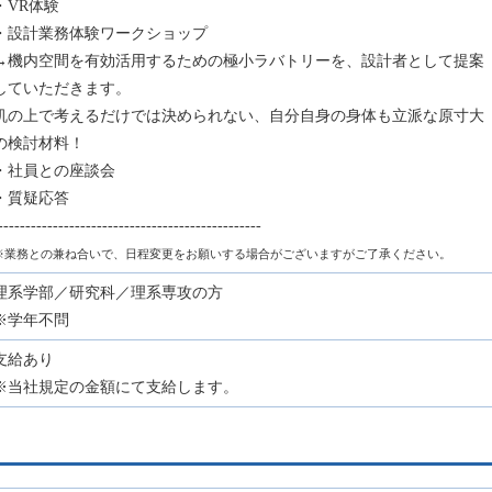
・VR体験
・設計業務体験ワークショップ
→機内空間を有効活用するための極小ラバトリーを、設計者として提案
していただきます。
机の上で考えるだけでは決められない、自分自身の身体も立派な原寸大
の検討材料！
・社員との座談会
・質疑応答
------------------------------------------------
※業務との兼ね合いで、日程変更をお願いする場合がございますがご了承ください。
理系学部／研究科／理系専攻の方
※学年不問
支給あり
※当社規定の金額にて支給します。