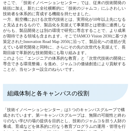
そこで、「技術イノベーションセンター」では、従来の技術開発の
統括に加え、新たに全社横断的に「技術のジャムコ」にふさわしい
技術者を体系的に育成する機能を持たせました。
一方、航空機における次世代技術とは、実用化が10年以上先になる
と見込まれるもので、製品化を見据えて事業部とは密接に連携しな
がらも、製品開発とは別の環境で研究に専念することで、より成果
が期待できる領域も含まれます。そこでJAMCO Vision 2030に基づき
策定されたInnovation Road Map 2050に沿って、製品化への道筋が見
えている研究開発と同時に、さらにその先の次世代を見据えて、長
期目線で革新的な技術開発にも取り組みます。
このように「エンジニアの体系的な教育」と「次世代技術の開発に
専念できる環境整備」を進め、ジャムコの価値創造により貢献する
ことが、当センター設立のねらいです。
組織体制と各キャンパスの役割
「技術イノベーションセンター」は3 つのキャンパスグループで構
成されています。第一キャンパスグループは、無限の可能性と終わ
りのない学びの場の提供を目的とし、技術のジャムコを担う人財の
養成、育成などを体系的に行なう教育プログラムの運用・管理を行