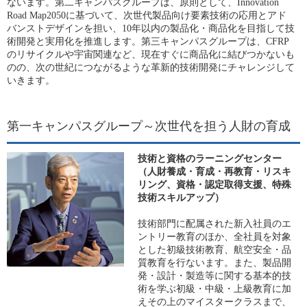
ないます。第二キャンパスグループは、原則として、Innovation
Road Map2050に基づいて、次世代製品向け要素技術の応用とアド
バンストデザインを担い、10年以内の製品化・商品化を目指して技
術開発と実用化を推進します。第三キャンパスグループは、CFRP
のリサイクルや宇宙関連など、現在すぐに商品化に結びつかないも
のの、次の世紀につながるような革新的技術開発にチャレンジして
いきます。
第一キャンパスグループ～次世代を担う人財の育成
技術と資格のラーニングセンター
（人財養成・育成・再教育・リスキ
リング、資格・認定取得支援、特殊
技術スキルアップ）
技術部門に配属された新入社員のエ
ントリー教育のほか、全社員を対象
とした初級技術教育、航空安全・品
質教育を行ないます。また、製品開
発・設計・製造等に関する基本的技
術を学ぶ初級・中級・上級教育に加
えその上のマイスタークラスまで、