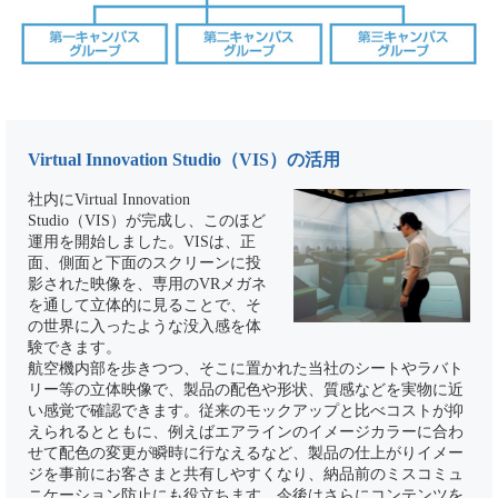
Virtual Innovation Studio（VIS）の活用
社内にVirtual Innovation
Studio（VIS）が完成し、このほど
運用を開始しました。VISは、正
面、側面と下面のスクリーンに投
影された映像を、専用のVRメガネ
を通して立体的に見ることで、そ
の世界に入ったような没入感を体
験できます。
航空機内部を歩きつつ、そこに置かれた当社のシートやラバト
リー等の立体映像で、製品の配色や形状、質感などを実物に近
い感覚で確認できます。従来のモックアップと比べコストが抑
えられるとともに、例えばエアラインのイメージカラーに合わ
せて配色の変更が瞬時に行なえるなど、製品の仕上がりイメー
ジを事前にお客さまと共有しやすくなり、納品前のミスコミュ
ニケーション防止にも役立ちます。今後はさらにコンテンツを