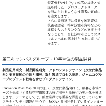
特定分野だけでなく幅広い経験と知
識を持った、プロジェクトリーダー
を務められるような技術者の育成に
も注力します。
さらに業務遂行に必要な国家資格、
技術者認定、特殊技能者資格などの
取得やリスキリングなどの支援を行
なうことで、当社技術者としてのス
キルレベルの底上げと向上に取り組
みます。
第二キャンパスグループ～10年単位の製品開発
製品応用研究・製品開発研究・アドバンストデザイン（次世代製品
向け要素技術の応用と開発、設計製造プロセス革新、ジャムコグル
ープのブランド戦略を含むプロダクトデザイン）
Innovation Road Map 2050に従い、次世代製品向けに、顧客と市場ニ
ーズを先取りする航空宇宙関連の技術開発と新技術の実用化を推進
します。テーマとしては、航空業界でも重要な課題となっているサ
ステナビリティ関連が中心で、JAXAと共同開発しているインクルー